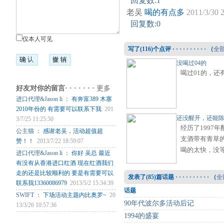
回复数:1
老吴
喝的有点多
2011/3/30 
回复数:0
仅本人可见
写了(
116
)个点评 · · · · · · · · · · （
全
没喝过04的
喝过01的，还
好友对你的留言· · · · · · ·
更多
进口代理&Jason li
： 有奔富389 木塞
2010年份的 有需要可以联系下我
201
还没醒开，还能
3/7/25 11:25:50
经历了1997
公主猫
： 感谢老吴，活动超值超
支酒带有青草
赞！！
2013/7/22 18:59:07
喝的太快，没
进口代理&Jason li
： 你好 吴总 最近
有没有从香港进口红酒 现在红酒我们
走的还是比较顺利的 要是有需要可以
发表了(
85
)篇话题 · · · · · · · · · · （
全
联系我13360086979
2013/5/2 15:34:39
话题
SWIFT
： 下场活动主题内比奥罗~
20
90年代波尔多活动后记
13/3/26 10:57:36
1994的盛宴