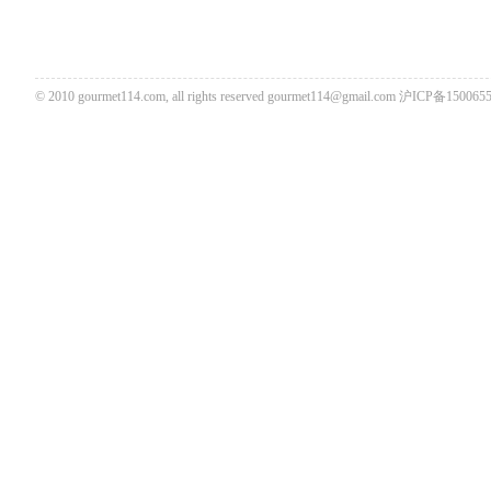
© 2010 gourmet114.com, all rights reserved
gourmet114@gmail.com
沪ICP备1500655