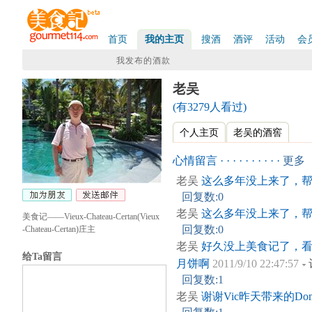
首页
我的主页
搜酒
酒评
活动
会
我发布的酒款
老吴
(有3279人看过)
个人主页
老吴的酒窖
心情留言 · · · · · · · · · ·
更多
老吴
这么多年没上来了，
回复数:0
老吴
这么多年没上来了，
美食记——Vieux-Chateau-Certan(Vieux
回复数:0
-Chateau-Certan)庄主
老吴
好久没上美食记了，看
给Ta留言
月饼啊
2011/9/10 22:47:57
回复数:1
老吴
谢谢Vic昨天带来的Dom