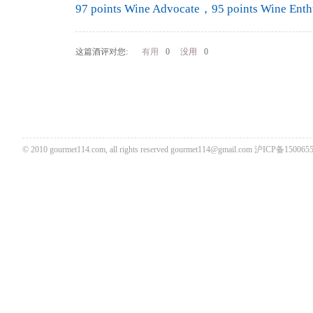
97 points Wine Advocate，95 points Wine Enth
这篇酒评对您:
有用
0
没用
0
© 2010 gourmet114.com, all rights reserved
gourmet114@gmail.com
沪ICP备1500655