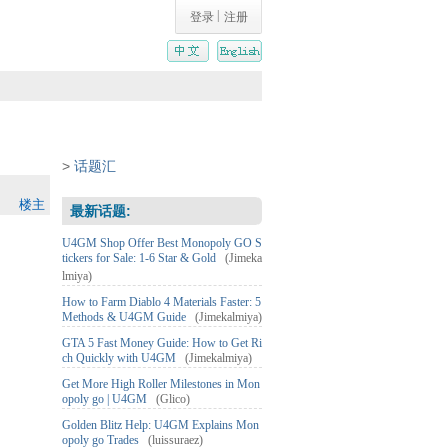
|
登录
注册
>
话题汇
楼主
最新话题:
U4GM Shop Offer Best Monopoly GO S
tickers for Sale: 1-6 Star & Gold
(Jimeka
lmiya)
How to Farm Diablo 4 Materials Faster: 5
Methods & U4GM Guide
(Jimekalmiya)
GTA 5 Fast Money Guide: How to Get Ri
ch Quickly with U4GM
(Jimekalmiya)
Get More High Roller Milestones in Mon
opoly go | U4GM
(Glico)
Golden Blitz Help: U4GM Explains Mon
opoly go Trades
(luissuraez)