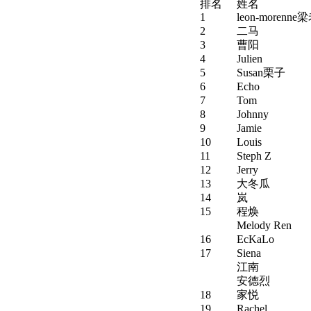
排名
姓名
1
leon-morenn
2
二马
3
曹阳
4
Julien
5
Susan栗子
6
Echo
7
Tom
8
Johnny
9
Jamie
10
Louis
11
Steph Z
12
Jerry
13
大冬瓜
14
岚
15
程焕
Melody Ren
16
EcKaLo
17
Siena
江南
安德烈
18
家悦
19
Rachel