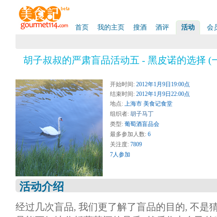
首页
我的主页
搜酒
酒评
活动
会
胡子叔叔的严肃盲品活动五 - 黑皮诺的选择 (一
开始时间:
2012年1月9日19:00点
结束时间:
2012年1月9日22:00点
地点:
上海市 美食记食堂
组织者:
胡子马丁
类型:
葡萄酒盲品会
最多参加人数:
6
关注度:
7809
7人参加
活动介绍
经过几次盲品, 我们更了解了盲品的目的, 不是猜