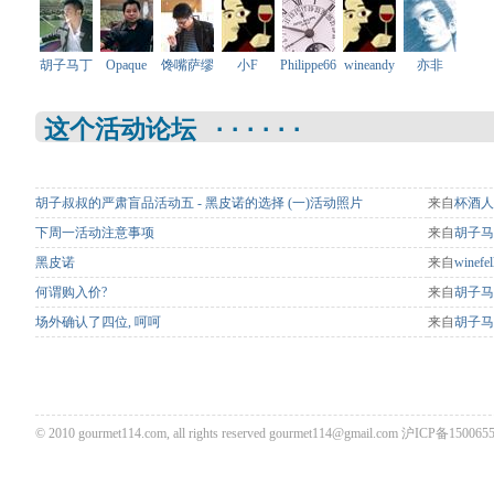
胡子马丁
Opaque
馋嘴萨缪
小F
Philippe66
wineandy
亦非
这个活动论坛 · · · · · ·
胡子叔叔的严肃盲品活动五 - 黑皮诺的选择 (一)活动照片
来自
杯酒人
下周一活动注意事项
来自
胡子马
黑皮诺
来自
winefe
何谓购入价?
来自
胡子马
场外确认了四位, 呵呵
来自
胡子马
© 2010 gourmet114.com, all rights reserved
gourmet114@gmail.com
沪ICP备1500655