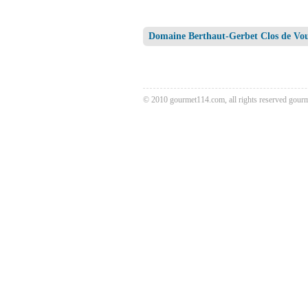
Domaine Berthaut-Gerbet Clos de 
© 2010 gourmet114.com, all rights reserved
gour