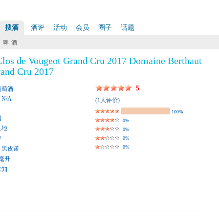
搜酒
酒评
活动
会员
圈子
话题
啤 酒
Clos de Vougeot Grand Cru 2017 Domaine Berthaut
rand Cru 2017
5
葡萄酒
: N/A
(
1人评价
)
100%
国
0%
艮地
0%
7
0%
0%
黑皮诺
0毫升
未知