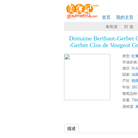
首页
我的主页
葡萄酒
烈 酒
Domaine Berthaut-Gerbet 
-Gerbet Clos de Vougeot G
类型
: 红
市场价格
酒庄
: N/A
国家
: 法
产区:
勃
年份:
201
葡萄品种:
容量:
75
酒精度:
描述