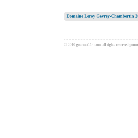
Domaine Leroy Gevrey-Chamberti
© 2010 gourmet114.com, all rights reserved
gour