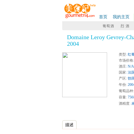
首页
我的主页
葡萄酒
烈 酒
Domaine Leroy Gevrey-Ch
2004
类型
: 红
市场价格
酒庄
: N/A
国家
: 法
产区:
勃
年份:
200
葡萄品种:
容量:
75
酒精度:
描述