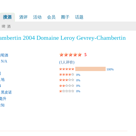
搜酒
酒评
活动
会员
圈子
话题
啤 酒
ambertin 2004 Domaine Leroy Gevrey-Chambertin
5
葡萄酒
: N/A
(
1人评价
)
100%
国
0%
艮地
0%
4
0%
0%
黑皮诺
0毫升
未知