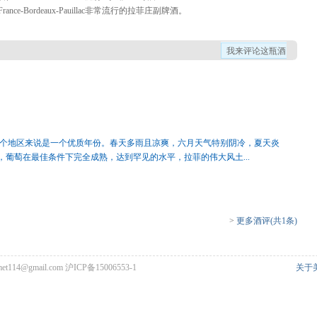
:France-Bordeaux-Pauillac非常流行的拉菲庄副牌酒。
我来评论这瓶酒
于整个地区来说是一个优质年份。春天多雨且凉爽，六月天气特别阴冷，夏天炎
葡萄在最佳条件下完全成熟，达到罕见的水平，拉菲的伟大风土...
>
更多酒评(共1条)
met114@gmail.com
沪ICP备15006553-1
关于