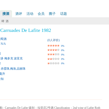
搜酒
酒评
活动
会员
圈子
话题
啤 酒
ades De Lafite 1982
葡萄酒
(
0人评价
)
: N/A
0%
0%
国
0%
多 梅多克 波亚克
0%
2
0%
赤霞珠,梅洛,品丽珠
0毫升
未知
De Lafite 级别：拉菲庄2号酒 Classification：2nd wine of Lafite Roth