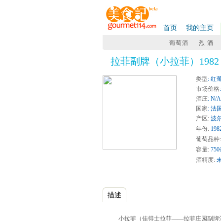
首页
我的主页
葡萄酒
烈 酒
拉菲副牌（小拉菲）1982 Carru
类型
: 红
市场价格
酒庄
: N/A
国家
: 法
产区:
波尔
年份:
198
葡萄品种:
容量:
75
酒精度:
描述
小拉菲（佳得士拉菲——拉菲庄园副牌酒）Carruades 