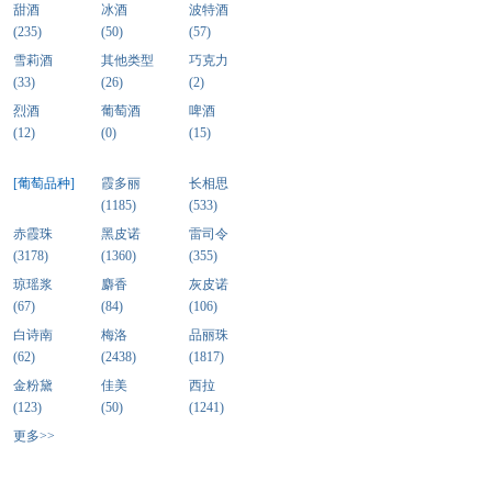
甜酒
冰酒
波特酒
(235)
(50)
(57)
雪莉酒
其他类型
巧克力
(33)
(26)
(2)
烈酒
葡萄酒
啤酒
(12)
(0)
(15)
[葡萄品种]
霞多丽
长相思
(1185)
(533)
赤霞珠
黑皮诺
雷司令
(3178)
(1360)
(355)
琼瑶浆
麝香
灰皮诺
(67)
(84)
(106)
白诗南
梅洛
品丽珠
(62)
(2438)
(1817)
金粉黛
佳美
西拉
(123)
(50)
(1241)
更多>>