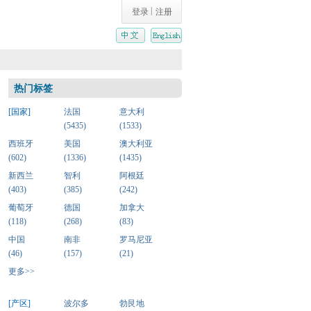
|
登录
注册
热门标签
[国家]
法国
意大利
(5435)
(1533)
西班牙
美国
澳大利亚
(602)
(1336)
(1435)
新西兰
智利
阿根廷
(403)
(385)
(242)
葡萄牙
德国
加拿大
(118)
(268)
(83)
中国
南非
罗马尼亚
(46)
(157)
(21)
更多>>
[产区]
波尔多
勃艮地