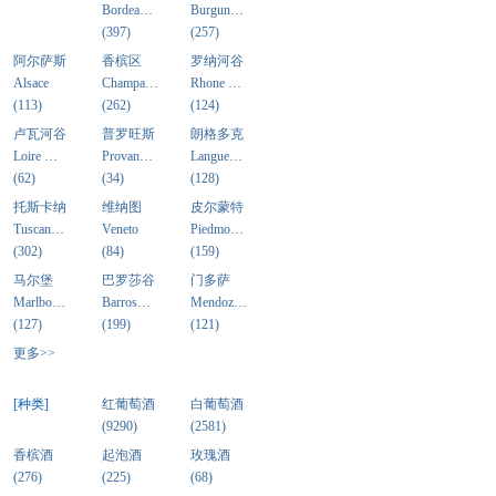
Bordea…
Burgun…
(397)
(257)
阿尔萨斯
香槟区
罗纳河谷
Alsace
Champa…
Rhone …
(113)
(262)
(124)
卢瓦河谷
普罗旺斯
朗格多克
Loire …
Provan…
Langue…
(62)
(34)
(128)
托斯卡纳
维纳图
皮尔蒙特
Tuscan…
Veneto
Piedmo…
(302)
(84)
(159)
马尔堡
巴罗莎谷
门多萨
Marlbo…
Barros…
Mendoz…
(127)
(199)
(121)
更多>>
[种类]
红葡萄酒
白葡萄酒
(9290)
(2581)
香槟酒
起泡酒
玫瑰酒
(276)
(225)
(68)