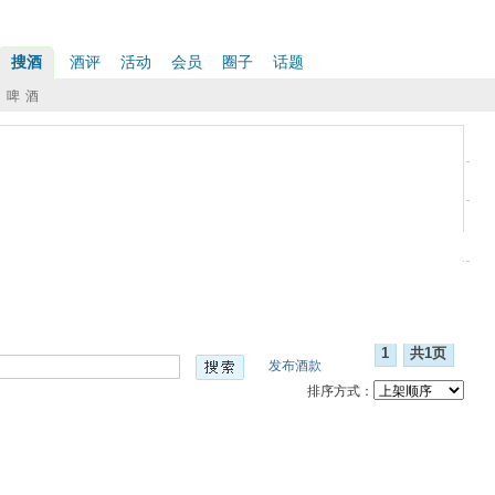
搜酒
酒评
活动
会员
圈子
话题
啤 酒
重置筛选条件
力
啤酒
澳大利亚
新西兰
智利
阿根廷
葡萄牙
德国
加拿大
中国
霞珠
黑皮诺
雷司令
琼瑶浆
灰皮诺
1
共1页
发布酒款
排序方式：