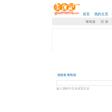
首页
我的主页
葡萄酒
烈 酒
搜酒
- 商品筛选
大类:
全部
葡萄酒
烈酒
巧克
国家:
全部
法国
西班牙
美国
南非
罗马尼亚
葡萄品种:
全部
霞多丽
长相思
赤
总0条记录
酒搜索:葡萄酒
输入酒的中文名或英文名