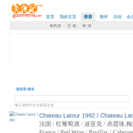
首页
我的主页
搜酒
酒评
活动
会
葡萄酒
烈 酒
啤 酒
搜酒
- 商品筛选
大类:
全部
葡萄酒
烈酒
巧克力
啤酒
国家:
全部
法国
西班牙
美国
澳大利亚
新西兰
智利
阿
南非
罗马尼亚
葡萄品种:
全部
霞多丽
长相思
赤霞珠
黑皮诺
雷司令
琼瑶浆
总2414条记录
酒搜索:梅洛
输入酒的中文名或英文名
Chateau Latour 1992 / Chateau La
法国 / 红葡萄酒 / 波亚克 / 赤霞珠,
France / Red Wine / Pauillac / Cabern