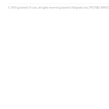
© 2010 gourmet114.com, all rights reserved
gourmet114@gmail.com
沪ICP备1500655