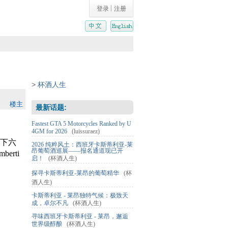
|
登录
注册
>
杯酒人生
楼主
最新话题:
Fastest GTA 5 Motorcycles Ranked by U
4GM for 2026
(luissuraez)
下六
2026 纯粹风土：西班牙卡斯蒂利亚-莱
昂葡萄酒巡展——报名通道现已开
erti
启！
(杯酒人生)
探寻卡斯蒂利亚-莱昂的葡萄精华
(杯
酒人生)
卡斯蒂利亚 - 莱昂独特气候：极致天
成，卓尔不凡
(杯酒人生)
寻味西班牙卡斯蒂利亚 - 莱昂，邂逅
世界级醇酿
(杯酒人生)