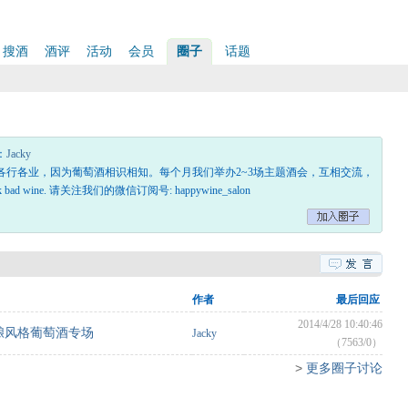
搜酒
酒评
活动
会员
圈子
话题
：
Jacky
各行各业，因为葡萄酒相识相知。每个月我们举办2~3场主题酒会，互相交流，
rink bad wine. 请关注我们的微信订阅号: happywine_salon
作者
最后回应
2014/4/28 10:40:46
酿风格葡萄酒专场
Jacky
（7563/0）
>
更多圈子讨论