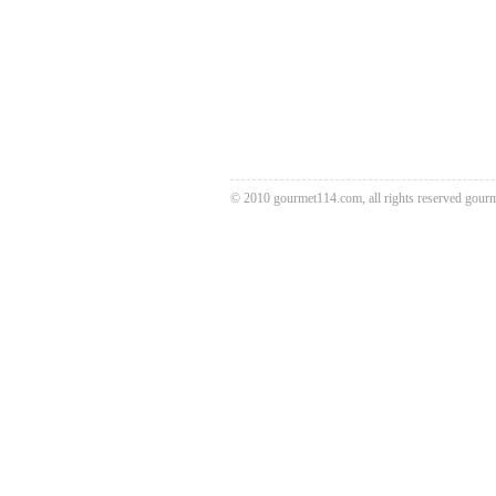
© 2010 gourmet114.com, all rights reserved
gour