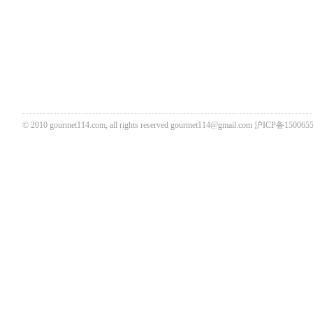
© 2010 gourmet114.com, all rights reserved
gourmet114@gmail.com
沪ICP备1500655