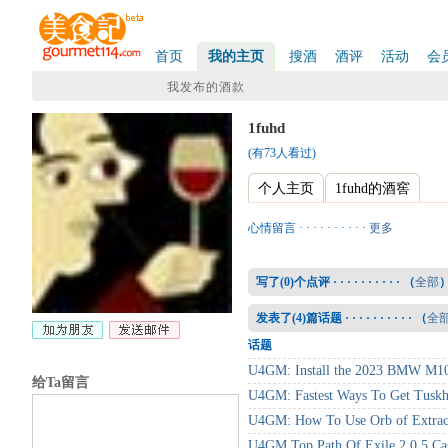
首页
我的主页
搜酒
酒评
活动
会
我发布的酒款
1fuhd
(有73人看过)
个人主页
1fuhd的酒窖
心情留言 · · · · · · · · · ·
更多
写了(
0
)个点评 · · · · · · · · · · （
全部
发表了(
4
)篇话题 · · · · · · · · · · （
全
话题
U4GM: Install the 2023 BMW M10
给Ta留言
U4GM: Fastest Ways To Get Tuskhe
U4GM: How To Use Orb of Extracti
U4GM Top Path Of Exile 2 0.5 Cas