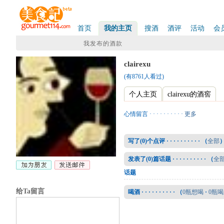
首页
我的主页
搜酒
酒评
活动
会
我发布的酒款
clairexu
(有8761人看过)
个人主页
clairexu的酒窖
心情留言 · · · · · · · · · ·
更多
写了(
0
)个点评 · · · · · · · · · · （
全部
发表了(
0
)篇话题 · · · · · · · · · · （
全
话题
给Ta留言
喝酒 · · · · · · · · · · （
0瓶想喝
·
0瓶