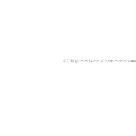
© 2010 gourmet114.com, all rights reserved
gour