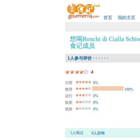
首页
我的主页
想喝Ronchi di Cialla Schiop
食记成员
1人参与评价 · · · · · ·
4
力荐
0%
推荐
100%
还行
0%
较差
0%
很差
0%
1人喝过
0人想喝