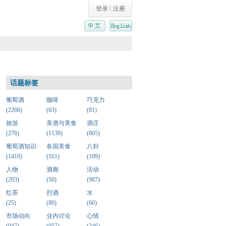
|
登录
注册
话题标签
葡萄酒
咖啡
巧克力
(2266)
(63)
(81)
旅游
美酒与美食
酒庄
(276)
(1139)
(805)
葡萄酒知识·
各国美食
八卦
(1410)
(161)
(109)
人物
酒廊
活动
(203)
(50)
(987)
红茶
烈酒
水
(25)
(80)
(66)
市场动向
业内讨论
心情