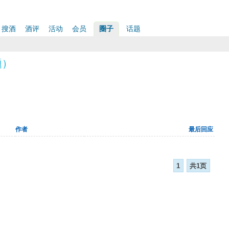
搜酒
酒评
活动
会员
圈子
话题
题）
作者
最后回应
1
共1页