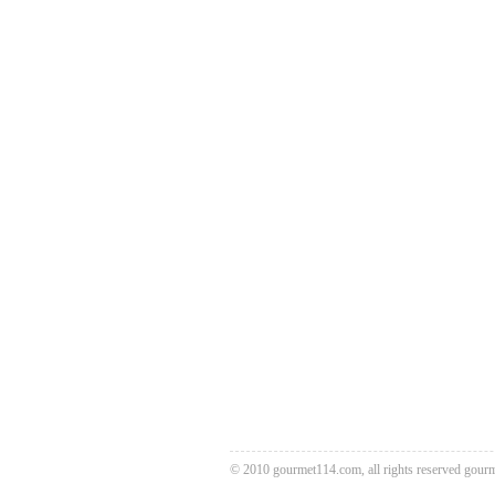
© 2010 gourmet114.com, all rights reserved
gour