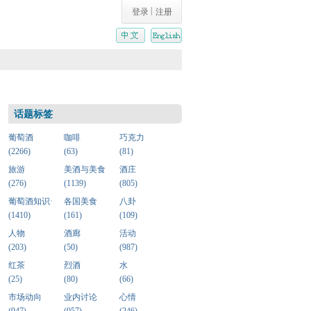
|
登录
注册
话题标签
葡萄酒
咖啡
巧克力
(2266)
(63)
(81)
旅游
美酒与美食
酒庄
(276)
(1139)
(805)
葡萄酒知识·
各国美食
八卦
(1410)
(161)
(109)
人物
酒廊
活动
(203)
(50)
(987)
红茶
烈酒
水
(25)
(80)
(66)
市场动向
业内讨论
心情