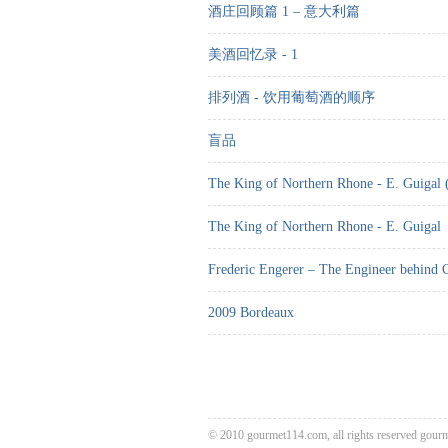
酒庄回顾篇 1 – 意大利篇
美酒回忆录 - 1
排列酒 - 饮用葡萄酒的顺序
盲品
The King of Northern Rhone - E. Guig
The King of Northern Rhone - E. Guigal
Frederic Engerer – The Engineer behind 
2009 Bordeaux
© 2010 gourmet114.com, all rights reserved
gour