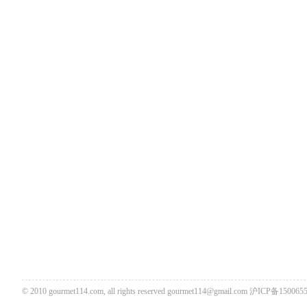
© 2010 gourmet114.com, all rights reserved
gourmet114@gmail.com
沪ICP备1500655