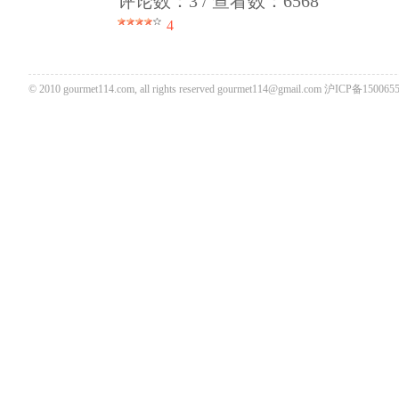
评论数：3 / 查看数：6568
4
© 2010 gourmet114.com, all rights reserved
gourmet114@gmail.com
沪ICP备1500655