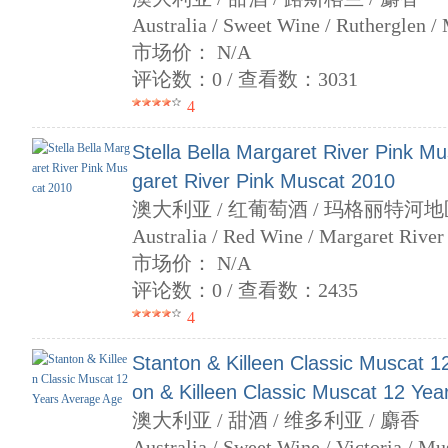
Australia / Sweet Wine / Rutherglen /
市场价： N/A
评论数：0 / 查看数：3031
4
Stella Bella Margaret River Pink Mu
garet River Pink Muscat 2010
澳大利亚 / 红葡萄酒 / 玛格丽特河地区
Australia / Red Wine / Margaret River
市场价： N/A
评论数：0 / 查看数：2435
4
Stanton & Killeen Classic Muscat 1
on & Killeen Classic Muscat 12 Ye
澳大利亚 / 甜酒 / 维多利亚 / 麝香
Australia / Sweet Wine / Victoria / Mu