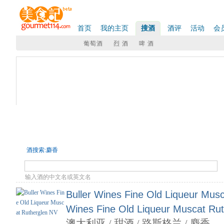
首页
我的主页
搜酒
酒评
活动
会
葡萄酒
烈 酒
啤 酒
搜酒
- 商品筛选
大类:
全部
葡萄酒
烈酒
巧克力
啤酒
国家:
全部
法国
西班牙
美国
澳大利亚
新西兰
智利
阿
南非
罗马尼亚
葡萄品种:
全部
霞多丽
长相思
赤霞珠
黑皮诺
雷司令
琼瑶浆
总7条记录
酒搜索:麝香
输入酒的中文名或英文名
Buller Wines Fine Old Liqueur Musc
Wines Fine Old Liqueur Muscat Ru
澳大利亚 / 甜酒 / 路斯格兰 / 麝香