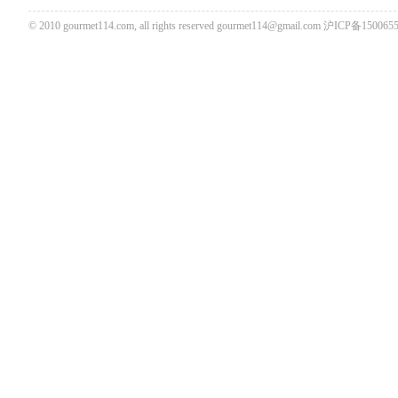
© 2010 gourmet114.com, all rights reserved
gourmet114@gmail.com
沪ICP备1500655